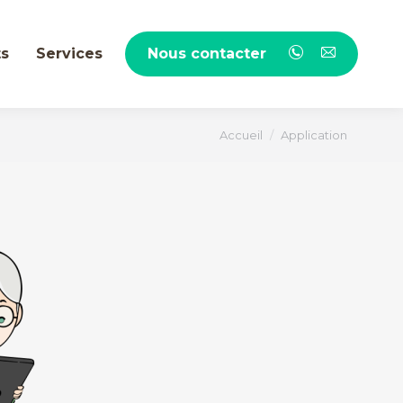
ts
Services
Nous contacter
Vous êtes ici :
Accueil
Application