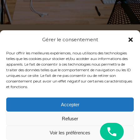
Gérer le consentement
DIGITAL CORP
Pour offrir les meilleures expériences, nous utilisons des technologies
169 RUE VICTOR HUGO
telles que les cookies pour stocker et/ou accéder aux informations des
appareils. Le fait de consentir à ces technologies nous permettra de
69400 VILLEFRANCE SUR SAÔNE
traiter des données telles que le comportement de navigation ou les ID
FRANCE
uniques sur ce site. Le fait de ne pas consentir ou de retirer son
consentement peut avoir un effet négatif sur certaines caractéristiques
+33 (0)4 27 30 04 37
et fonctions.
Accepter
RÉSEAUX SOCIAUX
Refuser
SUIVEZ-NOUS SUR
LINKEDIN !
CLIQUEZ OU SCANNEZ-MOI
Voir les préférences