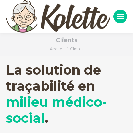
Clients
Vous êtes ici :
Accueil
Clients
La solution de
traçabilité en
milieu médico-
social
.