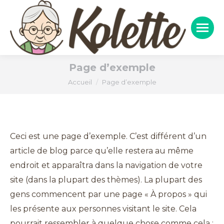
Page d’exemple
Vous êtes ici :
Accueil
Page d’exemple
Ceci est une page d’exemple. C’est différent d’un
article de blog parce qu’elle restera au même
endroit et apparaîtra dans la navigation de votre
site (dans la plupart des thèmes). La plupart des
gens commencent par une page « À propos » qui
les présente aux personnes visitant le site. Cela
pourrait ressembler à quelque chose comme cela :