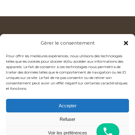
DIGITAL CORP
Gérer le consentement
169 RUE VICTOR HUGO
Pour offrir les meilleures expériences, nous utilisons des technologies
69400 VILLEFRANCE SUR SAÔNE
telles que les cookies pour stocker et/ou accéder aux informations des
FRANCE
appareils. Le fait de consentir à ces technologies nous permettra de
traiter des données telles que le comportement de navigation ou les ID
+33 (0)4 27 30 04 37
uniques sur ce site. Le fait de ne pas consentir ou de retirer son
consentement peut avoir un effet négatif sur certaines caractéristiques
et fonctions.
RÉSEAUX SOCIAUX
Accepter
SUIVEZ-NOUS SUR
LINKEDIN !
CLIQUEZ OU SCANNEZ-MOI
Refuser
Voir les préférences