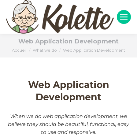
Web Application Development
Vous êtes ici :
Accueil
What we do
Web Application Development
Web Application
Development
When we do web application development, we
believe they should be beautiful, functional, easy
to use and responsive.