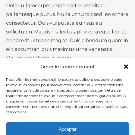
Dolor ullamcorper, imperdiet nunc vitae,
pellentesque purus. Nulla ut turpis sed leo ornare
consectetur. Duis vulputate eu risus eu
sollicitudin. Mauris nisi lectus, pharetra eget leo id,
hendrerit ultricies magna. Duis bibendum quam in
elit accumsan, quis maximus urna venenatis.
Mauris eget dapibus ipsum.
Gérer le consentement
We have been bibendum quam in elit
accumsan, quis maximus urna venenatis lorem
Pour offrir les meilleures expériences, nous utilisons des technologies
telles que les cookies pour stocker et/ou accéder aux informations des
ipsum company!
appareils. Le fait de consentir à ces technologies nous permettra de
traiter des données telles que le comportement de navigation ou les ID
Please get in touch hendrerit laoreet. Integer
uniques sur ce site. Le fait de ne pas consentir ou de retirer son
consentement peut avoir un effet négatif sur certaines caractéristiques
scelerisque dapibus quam lorem ipsum dolor
et fonctions.
amet!
Accepter
CONTACT US