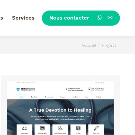
ts
Services
Nous contacter
Vous êtes ici :
Accueil
Project